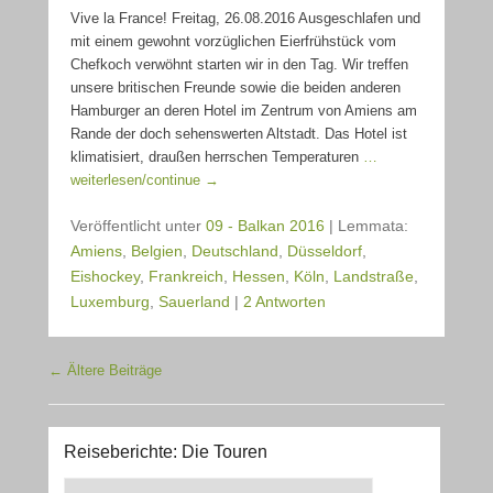
Vive la France! Freitag, 26.08.2016 Ausgeschlafen und
mit einem gewohnt vorzüglichen Eierfrühstück vom
Chefkoch verwöhnt starten wir in den Tag. Wir treffen
unsere britischen Freunde sowie die beiden anderen
Hamburger an deren Hotel im Zentrum von Amiens am
Rande der doch sehenswerten Altstadt. Das Hotel ist
klimatisiert, draußen herrschen Temperaturen
…
weiterlesen/continue →
Veröffentlicht unter
09 - Balkan 2016
|
Lemmata:
Amiens
,
Belgien
,
Deutschland
,
Düsseldorf
,
Eishockey
,
Frankreich
,
Hessen
,
Köln
,
Landstraße
,
Luxemburg
,
Sauerland
|
2 Antworten
Beitragsnavigation
←
Ältere Beiträge
Reiseberichte: Die Touren
Reiseberichte: