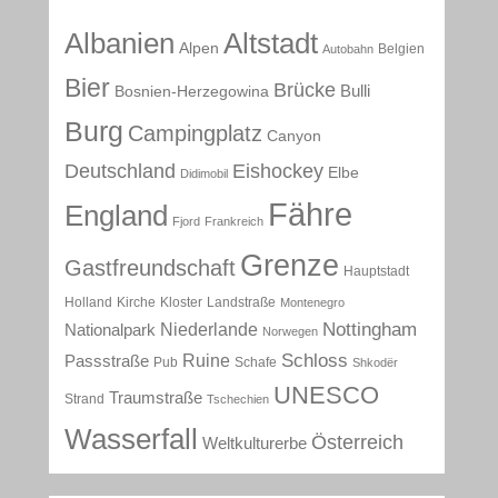
Albanien
Altstadt
Alpen
Belgien
Autobahn
Bier
Brücke
Bulli
Bosnien-Herzegowina
Burg
Campingplatz
Canyon
Deutschland
Eishockey
Elbe
Didimobil
Fähre
England
Fjord
Frankreich
Grenze
Gastfreundschaft
Hauptstadt
Holland
Kirche
Kloster
Landstraße
Montenegro
Nottingham
Niederlande
Nationalpark
Norwegen
Schloss
Ruine
Passstraße
Pub
Schafe
Shkodër
UNESCO
Traumstraße
Strand
Tschechien
Wasserfall
Österreich
Weltkulturerbe