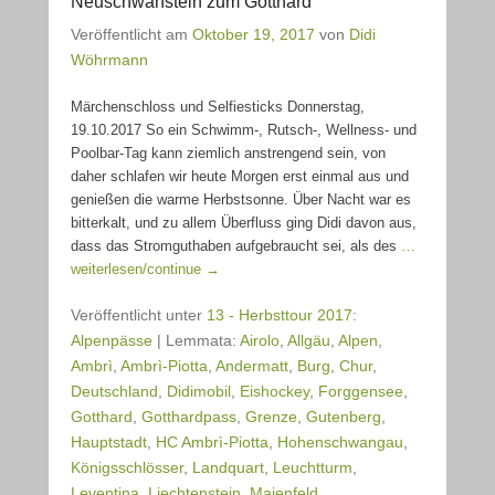
Neuschwanstein zum Gotthard
Veröffentlicht am
Oktober 19, 2017
von
Didi
Wöhrmann
Märchenschloss und Selfiesticks Donnerstag,
19.10.2017 So ein Schwimm-, Rutsch-, Wellness- und
Poolbar-Tag kann ziemlich anstrengend sein, von
daher schlafen wir heute Morgen erst einmal aus und
genießen die warme Herbstsonne. Über Nacht war es
bitterkalt, und zu allem Überfluss ging Didi davon aus,
dass das Stromguthaben aufgebraucht sei, als des
…
weiterlesen/continue →
Veröffentlicht unter
13 - Herbsttour 2017:
Alpenpässe
|
Lemmata:
Airolo
,
Allgäu
,
Alpen
,
Ambrì
,
Ambrì-Piotta
,
Andermatt
,
Burg
,
Chur
,
Deutschland
,
Didimobil
,
Eishockey
,
Forggensee
,
Gotthard
,
Gotthardpass
,
Grenze
,
Gutenberg
,
Hauptstadt
,
HC Ambrì-Piotta
,
Hohenschwangau
,
Königsschlösser
,
Landquart
,
Leuchtturm
,
Leventina
,
Liechtenstein
,
Maienfeld
,