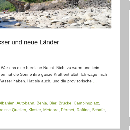
sser und neue Länder
War das eine herrliche Nacht: Nicht zu warm und kein
n hat die Sonne ihre ganze Kraft entfaltet. Ich wage mich
Wasser haben. Hat sie auch, und die provisorische
…
Albanien
,
Autobahn
,
Bënja
,
Bier
,
Brücke
,
Campingplatz
,
heisse Quellen
,
Kloster
,
Meteora
,
Përmet
,
Rafting
,
Schafe
,