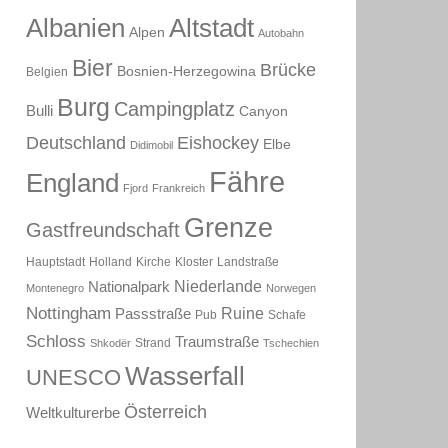
Albanien
Altstadt
Alpen
Autobahn
Bier
Brücke
Bosnien-Herzegowina
Belgien
Burg
Campingplatz
Bulli
Canyon
Deutschland
Eishockey
Elbe
Didimobil
Fähre
England
Fjord
Frankreich
Grenze
Gastfreundschaft
Hauptstadt
Holland
Kirche
Kloster
Landstraße
Niederlande
Nationalpark
Montenegro
Norwegen
Nottingham
Ruine
Passstraße
Pub
Schafe
Schloss
Traumstraße
Strand
Shkodër
Tschechien
Wasserfall
UNESCO
Österreich
Weltkulturerbe