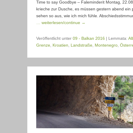
Time to say Goodbye – Faleminderit Montag, 22.08.
krieche zur Dusche, es müssen gestern abend ein
sehen so aus, wie ich mich fühle. Abschiedsstimmu
… weiterlesen/continue →
Veröffentlicht unter
09 - Balkan 2016
|
Lemmata:
Al
Grenze
,
Kroatien
,
Landstraße
,
Montenegro
,
Österr