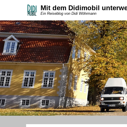
Mit dem Didimobil unterw
Ein Reiseblog von Didi Wöhrmann