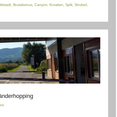
Altstadt
,
Brutalismus
,
Canyon
,
Kroatien
,
Split
,
Strobeč
,
Länderhopping
ann