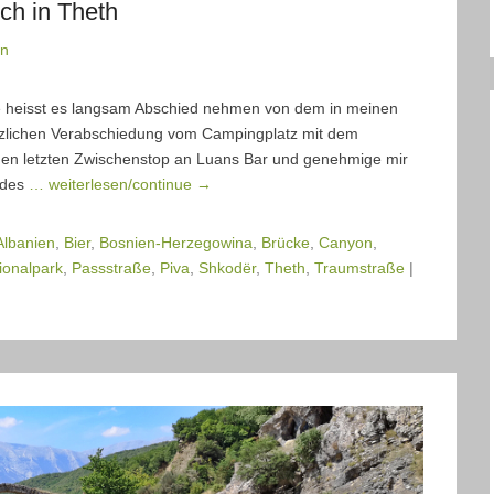
ch in Theth
nn
te heisst es langsam Abschied nehmen von dem in meinen
zlichen Verabschiedung vom Campingplatz mit dem
en letzten Zwischenstop an Luans Bar und genehmige mir
eides
… weiterlesen/continue →
Albanien
,
Bier
,
Bosnien-Herzegowina
,
Brücke
,
Canyon
,
ionalpark
,
Passstraße
,
Piva
,
Shkodër
,
Theth
,
Traumstraße
|