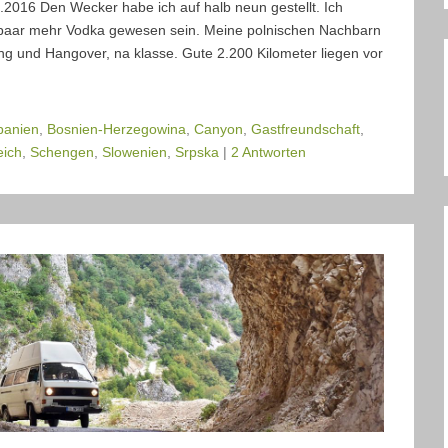
2016 Den Wecker habe ich auf halb neun gestellt. Ich
 paar mehr Vodka gewesen sein. Meine polnischen Nachbarn
ng und Hangover, na klasse. Gute 2.200 Kilometer liegen vor
banien
,
Bosnien-Herzegowina
,
Canyon
,
Gastfreundschaft
,
eich
,
Schengen
,
Slowenien
,
Srpska
|
2 Antworten