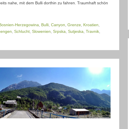
eits nahe, mit dem Bulli dorthin zu fahren. Traumhaft schön
Bosnien-Herzegowina
,
Bulli
,
Canyon
,
Grenze
,
Kroatien
,
hengen
,
Schlucht
,
Slowenien
,
Srpska
,
Sutjeska
,
Travnik
,