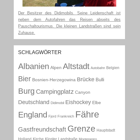
Der Besitzer des Didimobils. Seine Leidenschaft ist
neben dem Autofahren das Reisen abseits des
Pauschaltourismus. Die kleinen Landstraßen sind sein
Zuhause.
SCHLAGWÖRTER
Albanien
Altstadt
Alpen
Belgien
Autobahn
Bier
Brücke
Bulli
Bosnien-Herzegowina
Burg
Campingplatz
Canyon
Deutschland
Eishockey
Elbe
Didimobil
Fähre
England
Fjord
Frankreich
Grenze
Gastfreundschaft
Hauptstadt
Holland
Kirche
Kloster
Landstraße
Montenegro