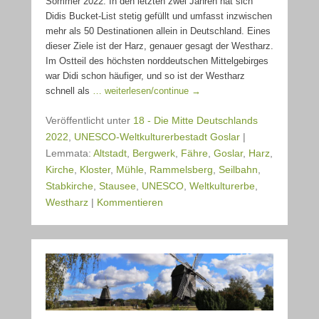
Sommer 2022. In den letzten zwei Jahren hat sich
Didis Bucket-List stetig gefüllt und umfasst inzwischen
mehr als 50 Destinationen allein in Deutschland. Eines
dieser Ziele ist der Harz, genauer gesagt der Westharz.
Im Ostteil des höchsten norddeutschen Mittelgebirges
war Didi schon häufiger, und so ist der Westharz
schnell als
… weiterlesen/continue →
Veröffentlicht unter
18 - Die Mitte Deutschlands
2022
,
UNESCO-Weltkulturerbestadt Goslar
|
Lemmata:
Altstadt
,
Bergwerk
,
Fähre
,
Goslar
,
Harz
,
Kirche
,
Kloster
,
Mühle
,
Rammelsberg
,
Seilbahn
,
Stabkirche
,
Stausee
,
UNESCO
,
Weltkulturerbe
,
Westharz
|
Kommentieren