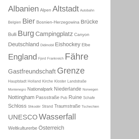
Albanien
Altstadt
Alpen
Autobahn
Bier
Brücke
Bosnien-Herzegowina
Belgien
Burg
Campingplatz
Bulli
Canyon
Deutschland
Eishockey
Elbe
Didimobil
Fähre
England
Fjord
Frankreich
Grenze
Gastfreundschaft
Hauptstadt
Holland
Kirche
Kloster
Landstraße
Niederlande
Nationalpark
Montenegro
Norwegen
Nottingham
Ruine
Passstraße
Pub
Schafe
Schloss
Traumstraße
Strand
Shkodër
Tschechien
Wasserfall
UNESCO
Österreich
Weltkulturerbe