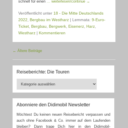
schnell für einen
… weiterlesen/continue →
Veröffentlicht unter
18 - Die Mitte Deutschlands
2022
,
Bergbau im Westharz
|
Lemmata:
9-Euro-
Ticket
,
Bergbau
,
Bergwerk
,
Eisenerz
,
Harz
,
Westharz
|
Kommentieren
Beitragsnavigation
←
Ältere Beiträge
Reiseberichte: Die Touren
Reiseberichte:
Die
Touren
Abonniere den Didimobil Newsletter
Möchtest Du keinen neuen Reisebericht verpassen und
auch ohne Facebook & Co. immer auf dem Laufenden
bleiben? Dann trage Dich hier in den Didimobil-