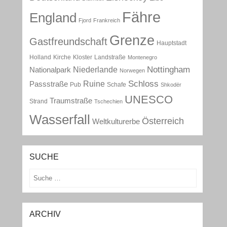
Fähre
England
Fjord
Frankreich
Grenze
Gastfreundschaft
Hauptstadt
Holland
Kirche
Kloster
Landstraße
Montenegro
Nottingham
Niederlande
Nationalpark
Norwegen
Schloss
Ruine
Passstraße
Pub
Schafe
Shkodër
UNESCO
Traumstraße
Strand
Tschechien
Wasserfall
Österreich
Weltkulturerbe
SUCHE
Suchen
ARCHIV