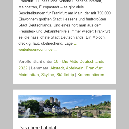
Frankfurt, Du hässliche Schöne Finanzhauptstadt,
Mainhattan, Europastadt – es gibt viele
Beschreibungen für Frankfurt am Main, der mit 750.000
Einwohnern größten Stadt Hessens und fünftgrößten
Stadt Deutschlands. Und eines hört man aus dem
Freundes- und Bekanntenkreis immer wieder: Frankfurt
sei die hässlichste Stadt Deutschlands. Ein Moloch,
dreckig, laut, übelriechend. Läge
…
weiterlesen/continue →
Veröffentlicht unter
18 - Die Mitte Deutschlands
2022
|
Lemmata:
Altstadt
,
Apfelwein
,
Frankfurt
,
Mainhattan
,
Skyline
,
Städtetrip
|
Kommentieren
Das obere Lahntal