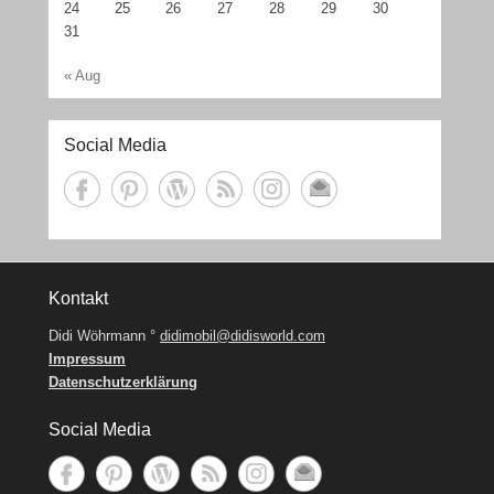
24
25
26
27
28
29
30
31
« Aug
Social Media
Kontakt
Didi Wöhrmann °
didimobil@didisworld.com
Impressum
Datenschutzerklärung
Social Media