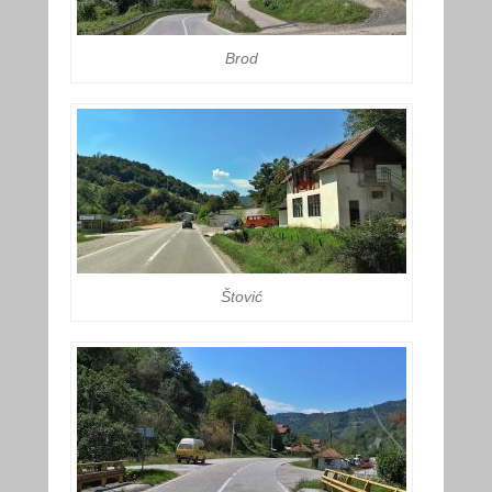
Brod
Štović