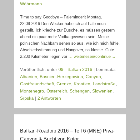
Wöhrmann
Time to say Goodbye – Faleminderit Montag,
22.08.2016 Den Wecker habe ich auf halb neun
gestellt. Ich krieche zur Dusche, es müssen gestern
abend ein paar mehr Vodka gewesen sein. Meine
polnischen Nachbarn sehen so aus, wie ich mich fühle.
Abschiedsstimmung und Hangover, na klasse. Gute
2.200 Kilometer liegen vor
… weiterlesen/continue →
Veröffentlicht unter
09 - Balkan 2016
|
Lemmata:
Albanien
,
Bosnien-Herzegowina
,
Canyon
,
Gastfreundschaft
,
Grenze
,
Kroatien
,
Landstraße
,
Montenegro
,
Österreich
,
Schengen
,
Slowenien
,
Srpska
|
2 Antworten
Balkan-Roadtrip 2016 – Teil 6 (MNE) Piva-
Canyon & Bucht von Kotor