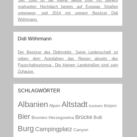
Seit 1990 ist der kleine weiße Bulli mit seinem
markanten Hochdach bereits auf Europas Straßen
unterwegs, seit 2014 mit seinem Besitzer Didi
Wöhrmann.
Didi Wöhrmann
Der Besitzer des Didimobils. Seine Leidenschaft ist
neben dem Autofahren das Reisen abseits des
Pauschaltourismus. Die kleinen Landstraßen sind sein
Zuhause.
SCHLAGWÖRTER
Albanien
Altstadt
Alpen
Belgien
Autobahn
Bier
Brücke
Bulli
Bosnien-Herzegowina
Burg
Campingplatz
Canyon