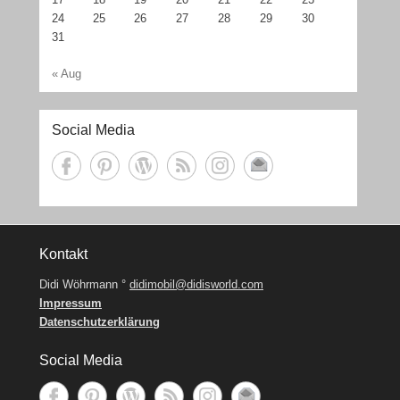
24
25
26
27
28
29
30
31
« Aug
Social Media
Kontakt
Didi Wöhrmann °
didimobil@didisworld.com
Impressum
Datenschutzerklärung
Social Media