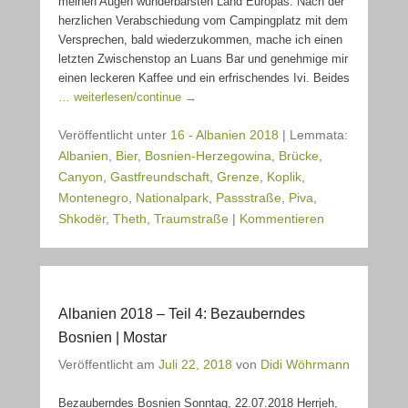
meinen Augen wunderbarsten Land Europas. Nach der
herzlichen Verabschiedung vom Campingplatz mit dem
Versprechen, bald wiederzukommen, mache ich einen
letzten Zwischenstop an Luans Bar und genehmige mir
einen leckeren Kaffee und ein erfrischendes Ivi. Beides
… weiterlesen/continue →
Veröffentlicht unter
16 - Albanien 2018
|
Lemmata:
Albanien
,
Bier
,
Bosnien-Herzegowina
,
Brücke
,
Canyon
,
Gastfreundschaft
,
Grenze
,
Koplik
,
Montenegro
,
Nationalpark
,
Passstraße
,
Piva
,
Shkodër
,
Theth
,
Traumstraße
|
Kommentieren
Albanien 2018 – Teil 4: Bezauberndes
Bosnien | Mostar
Veröffentlicht am
Juli 22, 2018
von
Didi Wöhrmann
Bezauberndes Bosnien Sonntag, 22.07.2018 Herrjeh,