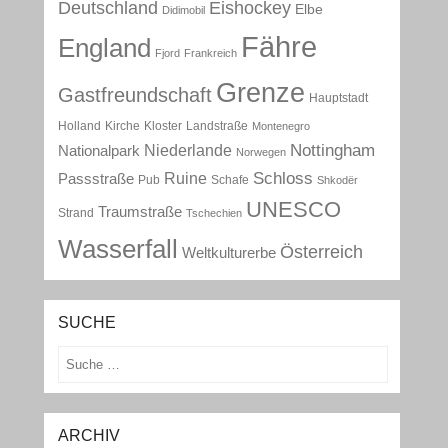
Deutschland
Eishockey
Elbe
Didimobil
Fähre
England
Fjord
Frankreich
Grenze
Gastfreundschaft
Hauptstadt
Holland
Kirche
Kloster
Landstraße
Montenegro
Nottingham
Niederlande
Nationalpark
Norwegen
Schloss
Ruine
Passstraße
Pub
Schafe
Shkodër
UNESCO
Traumstraße
Strand
Tschechien
Wasserfall
Österreich
Weltkulturerbe
SUCHE
Suchen
ARCHIV