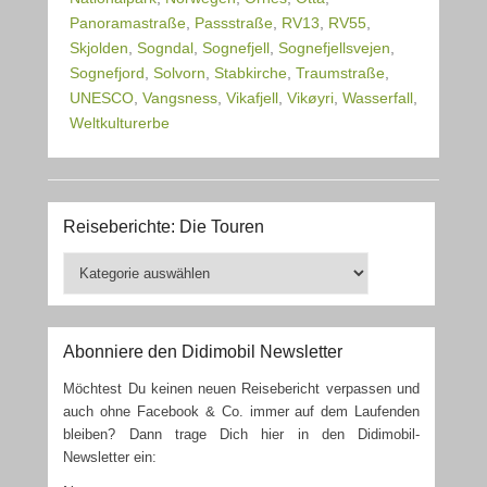
Panoramastraße
,
Passstraße
,
RV13
,
RV55
,
Skjolden
,
Sogndal
,
Sognefjell
,
Sognefjellsvejen
,
Sognefjord
,
Solvorn
,
Stabkirche
,
Traumstraße
,
UNESCO
,
Vangsness
,
Vikafjell
,
Vikøyri
,
Wasserfall
,
Weltkulturerbe
Reiseberichte: Die Touren
Reiseberichte:
Die
Touren
Abonniere den Didimobil Newsletter
Möchtest Du keinen neuen Reisebericht verpassen und
auch ohne Facebook & Co. immer auf dem Laufenden
bleiben? Dann trage Dich hier in den Didimobil-
Newsletter ein: