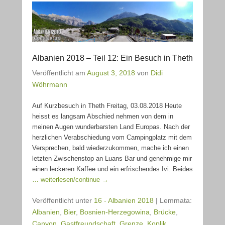
Albanien 2018 – Teil 12: Ein Besuch in Theth
Veröffentlicht am
August 3, 2018
von
Didi
Wöhrmann
Auf Kurzbesuch in Theth Freitag, 03.08.2018 Heute
heisst es langsam Abschied nehmen von dem in
meinen Augen wunderbarsten Land Europas. Nach der
herzlichen Verabschiedung vom Campingplatz mit dem
Versprechen, bald wiederzukommen, mache ich einen
letzten Zwischenstop an Luans Bar und genehmige mir
einen leckeren Kaffee und ein erfrischendes Ivi. Beides
… weiterlesen/continue →
Veröffentlicht unter
16 - Albanien 2018
|
Lemmata:
Albanien
,
Bier
,
Bosnien-Herzegowina
,
Brücke
,
Canyon
,
Gastfreundschaft
,
Grenze
,
Koplik
,