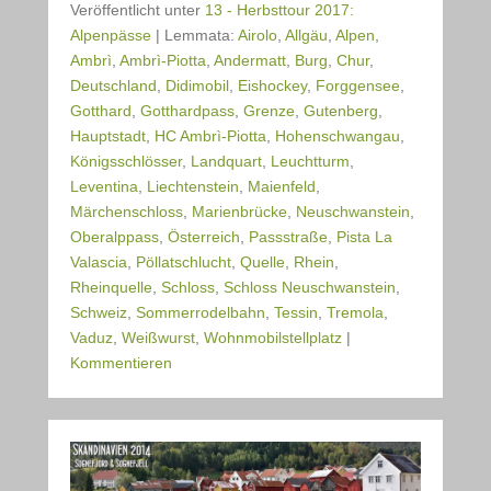
Veröffentlicht unter
13 - Herbsttour 2017:
Alpenpässe
|
Lemmata:
Airolo
,
Allgäu
,
Alpen
,
Ambrì
,
Ambrì-Piotta
,
Andermatt
,
Burg
,
Chur
,
Deutschland
,
Didimobil
,
Eishockey
,
Forggensee
,
Gotthard
,
Gotthardpass
,
Grenze
,
Gutenberg
,
Hauptstadt
,
HC Ambrì-Piotta
,
Hohenschwangau
,
Königsschlösser
,
Landquart
,
Leuchtturm
,
Leventina
,
Liechtenstein
,
Maienfeld
,
Märchenschloss
,
Marienbrücke
,
Neuschwanstein
,
Oberalppass
,
Österreich
,
Passstraße
,
Pista La
Valascia
,
Pöllatschlucht
,
Quelle
,
Rhein
,
Rheinquelle
,
Schloss
,
Schloss Neuschwanstein
,
Schweiz
,
Sommerrodelbahn
,
Tessin
,
Tremola
,
Vaduz
,
Weißwurst
,
Wohnmobilstellplatz
|
Kommentieren