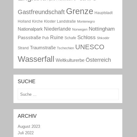
Grenze
Gastfreundschaft
Hauptstadt
Holland
Kirche
Kloster
Landstraße
Montenegro
Nottingham
Niederlande
Nationalpark
Norwegen
Schloss
Ruine
Passstraße
Pub
Schafe
Shkodër
UNESCO
Traumstraße
Strand
Tschechien
Wasserfall
Österreich
Weltkulturerbe
SUCHE
Suchen
ARCHIV
August 2023
Juli 2022