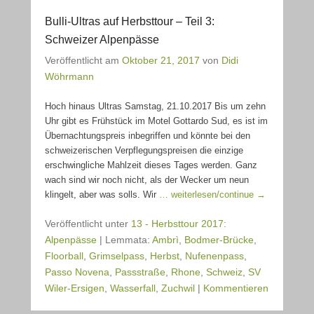
Bulli-Ultras auf Herbsttour – Teil 3:
Schweizer Alpenpässe
Veröffentlicht am
Oktober 21, 2017
von
Didi
Wöhrmann
Hoch hinaus Ultras Samstag, 21.10.2017 Bis um zehn
Uhr gibt es Frühstück im Motel Gottardo Sud, es ist im
Übernachtungspreis inbegriffen und könnte bei den
schweizerischen Verpflegungspreisen die einzige
erschwingliche Mahlzeit dieses Tages werden. Ganz
wach sind wir noch nicht, als der Wecker um neun
klingelt, aber was solls. Wir
… weiterlesen/continue →
Veröffentlicht unter
13 - Herbsttour 2017:
Alpenpässe
|
Lemmata:
Ambrì
,
Bodmer-Brücke
,
Floorball
,
Grimselpass
,
Herbst
,
Nufenenpass
,
Passo Novena
,
Passstraße
,
Rhone
,
Schweiz
,
SV
Wiler-Ersigen
,
Wasserfall
,
Zuchwil
|
Kommentieren