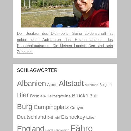
Der Besitzer des Didimobils. Seine Leidenschaft ist
neben dem Autofahren das Reisen abseits des
Pauschaltourismus. Die kleinen Landstraßen sind sein
Zuhause.
SCHLAGWÖRTER
Albanien
Altstadt
Alpen
Belgien
Autobahn
Bier
Brücke
Bulli
Bosnien-Herzegowina
Burg
Campingplatz
Canyon
Deutschland
Eishockey
Elbe
Didimobil
Fähre
England
Fjord
Frankreich