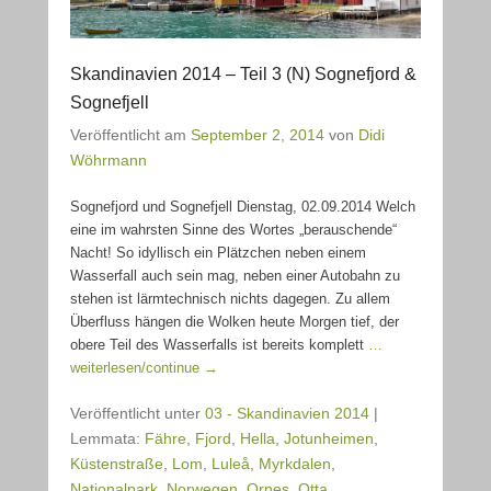
Skandinavien 2014 – Teil 3 (N) Sognefjord &
Sognefjell
Veröffentlicht am
September 2, 2014
von
Didi
Wöhrmann
Sognefjord und Sognefjell Dienstag, 02.09.2014 Welch
eine im wahrsten Sinne des Wortes „berauschende“
Nacht! So idyllisch ein Plätzchen neben einem
Wasserfall auch sein mag, neben einer Autobahn zu
stehen ist lärmtechnisch nichts dagegen. Zu allem
Überfluss hängen die Wolken heute Morgen tief, der
obere Teil des Wasserfalls ist bereits komplett
…
weiterlesen/continue →
Veröffentlicht unter
03 - Skandinavien 2014
|
Lemmata:
Fähre
,
Fjord
,
Hella
,
Jotunheimen
,
Küstenstraße
,
Lom
,
Luleå
,
Myrkdalen
,
Nationalpark
,
Norwegen
,
Ornes
,
Otta
,