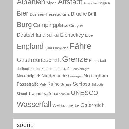
Albanien
Altstadt
Alpen
Belgien
Autobahn
Bier
Brücke
Bulli
Bosnien-Herzegowina
Burg
Campingplatz
Canyon
Deutschland
Eishockey
Elbe
Didimobil
Fähre
England
Fjord
Frankreich
Grenze
Gastfreundschaft
Hauptstadt
Holland
Kirche
Kloster
Landstraße
Montenegro
Nottingham
Niederlande
Nationalpark
Norwegen
Schloss
Ruine
Passstraße
Pub
Schafe
Shkodër
UNESCO
Traumstraße
Strand
Tschechien
Wasserfall
Österreich
Weltkulturerbe
SUCHE