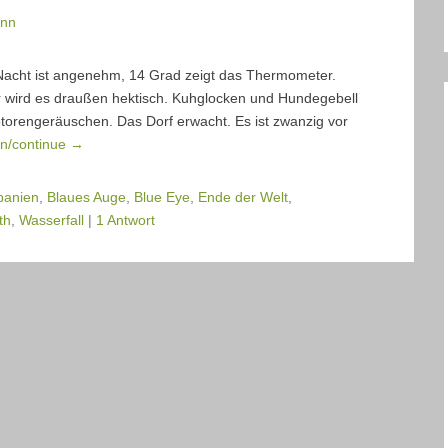
ann
Nacht ist angenehm, 14 Grad zeigt das Thermometer.
hr wird es draußen hektisch. Kuhglocken und Hundegebell
torengeräuschen. Das Dorf erwacht. Es ist zwanzig vor
en/continue →
banien
,
Blaues Auge
,
Blue Eye
,
Ende der Welt
,
th
,
Wasserfall
|
1 Antwort