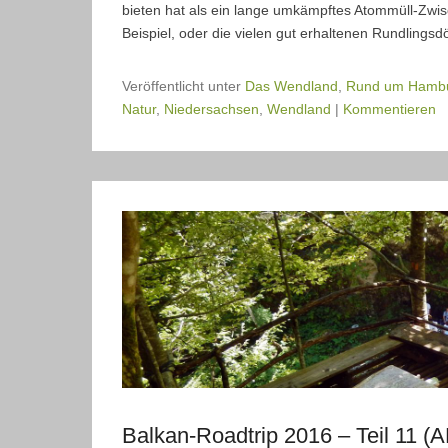
bieten hat als ein lange umkämpftes Atommüll-Zwis
Beispiel, oder die vielen gut erhaltenen Rundlingsd
Veröffentlicht unter
Das Wendland
,
Rund um Hamb
Natur
,
Niedersachsen
,
Wendland
|
Kommentieren
Balkan-Roadtrip 2016 – Teil 11 (