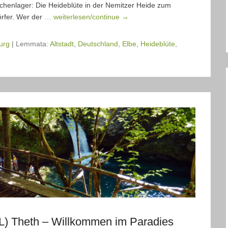
chenlager: Die Heideblüte in der Nemitzer Heide zum
örfer. Wer der
… weiterlesen/continue →
urg
|
Lemmata:
Altstadt
,
Deutschland
,
Elbe
,
Heideblüte
,
AL) Theth – Willkommen im Paradies