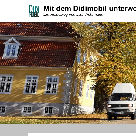
Mit dem Didimobil unterw
Ein Reiseblog von Didi Wöhrmann