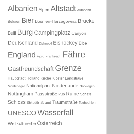
Albanien
Altstadt
Alpen
Autobahn
Bier
Brücke
Bosnien-Herzegowina
Belgien
Burg
Campingplatz
Bulli
Canyon
Deutschland
Eishockey
Elbe
Didimobil
Fähre
England
Fjord
Frankreich
Grenze
Gastfreundschaft
Hauptstadt
Holland
Kirche
Kloster
Landstraße
Niederlande
Nationalpark
Montenegro
Norwegen
Nottingham
Ruine
Passstraße
Pub
Schafe
Schloss
Traumstraße
Strand
Shkodër
Tschechien
Wasserfall
UNESCO
Österreich
Weltkulturerbe