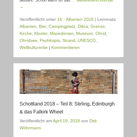
besteht. Schön warm ist das
… weiterlesen/continue
→
Veröffentlicht unter
16 - Albanien 2018
|
Lemmata:
Albanien
,
Bier
,
Campingplatz
,
Dibra
,
Grenze
,
Kirche
,
Kloster
,
Mazedonien
,
Museum
,
Ohrid
,
Ohridsee
,
Peshkopia
,
Strand
,
UNESCO
,
Weltkulturerbe
|
Kommentieren
Schottland 2018 – Teil 8: Stirling, Edinburgh
& das Falkirk Wheel
Veröffentlicht am
April 19, 2018
von
Didi
Wöhrmann