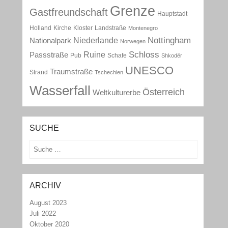
Grenze
Gastfreundschaft
Hauptstadt
Holland
Kirche
Kloster
Landstraße
Montenegro
Nottingham
Niederlande
Nationalpark
Norwegen
Schloss
Ruine
Passstraße
Pub
Schafe
Shkodër
UNESCO
Traumstraße
Strand
Tschechien
Wasserfall
Österreich
Weltkulturerbe
SUCHE
Suchen
ARCHIV
August 2023
Juli 2022
Oktober 2020