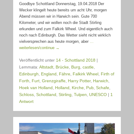
Goodbye Schottland Donnerstag, 19.04.2018 Der
Wecker klingelt heute bereits um acht Uhr, morgen
Abend müssen wir in Harwich sein. Gute 700
Kilometer, und wir wollen noch die Stadt Stirling
erkunden und zum Falkirk Wheel. Und eigentlich auch
noch nach Edinburgh. Das Wetter sieht nicht wirklich
vielversprechen aus heute morgen, aber
…
weiterlesen/continue →
Veröffentlicht unter
14 - Schottland 2018
|
Lemmata:
Altstadt
,
Brücke
,
Burg
,
castle
,
Edinburgh
,
England
,
Fähre
,
Falkirk Wheel
,
Firth of
Forth
,
Furt
,
Grenzgiraffe
,
Harry Potter
,
Harwich
,
Hoek van Holland
,
Holland
,
Kirche
,
Pub
,
Schafe
,
Schloss
,
Schottland
,
Stirling
,
Tulpen
,
UNESCO
|
1
Antwort