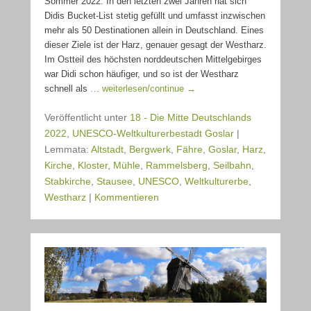
Sommer 2022. In den letzten zwei Jahren hat sich
Didis Bucket-List stetig gefüllt und umfasst inzwischen
mehr als 50 Destinationen allein in Deutschland. Eines
dieser Ziele ist der Harz, genauer gesagt der Westharz.
Im Ostteil des höchsten norddeutschen Mittelgebirges
war Didi schon häufiger, und so ist der Westharz
schnell als
… weiterlesen/continue →
Veröffentlicht unter
18 - Die Mitte Deutschlands
2022
,
UNESCO-Weltkulturerbestadt Goslar
|
Lemmata:
Altstadt
,
Bergwerk
,
Fähre
,
Goslar
,
Harz
,
Kirche
,
Kloster
,
Mühle
,
Rammelsberg
,
Seilbahn
,
Stabkirche
,
Stausee
,
UNESCO
,
Weltkulturerbe
,
Westharz
|
Kommentieren