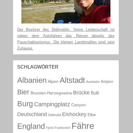
Der Besitzer des Didimobils. Seine Leidenschaft ist
neben dem Autofahren das Reisen abseits des
Pauschaltourismus. Die kleinen Landstraßen sind sein
Zuhause.
SCHLAGWÖRTER
Albanien
Altstadt
Alpen
Belgien
Autobahn
Bier
Brücke
Bulli
Bosnien-Herzegowina
Burg
Campingplatz
Canyon
Deutschland
Eishockey
Elbe
Didimobil
Fähre
England
Fjord
Frankreich