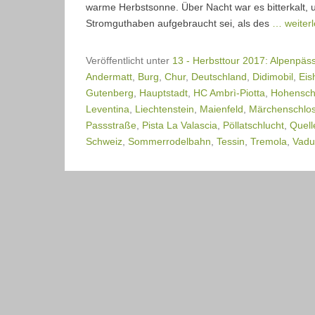
warme Herbstsonne. Über Nacht war es bitterkalt, 
Stromguthaben aufgebraucht sei, als des
… weiter
Veröffentlicht unter
13 - Herbsttour 2017: Alpenpäs
Andermatt
,
Burg
,
Chur
,
Deutschland
,
Didimobil
,
Eis
Gutenberg
,
Hauptstadt
,
HC Ambrì-Piotta
,
Hohensc
Leventina
,
Liechtenstein
,
Maienfeld
,
Märchenschlo
Passstraße
,
Pista La Valascia
,
Pöllatschlucht
,
Quell
Schweiz
,
Sommerrodelbahn
,
Tessin
,
Tremola
,
Vadu