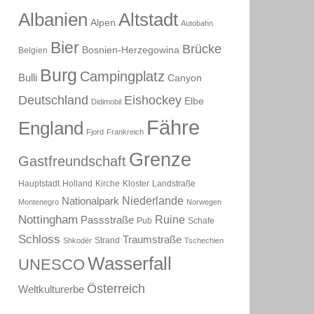
Albanien
Altstadt
Alpen
Autobahn
Bier
Brücke
Bosnien-Herzegowina
Belgien
Burg
Campingplatz
Bulli
Canyon
Deutschland
Eishockey
Elbe
Didimobil
Fähre
England
Fjord
Frankreich
Grenze
Gastfreundschaft
Hauptstadt
Holland
Kirche
Kloster
Landstraße
Niederlande
Nationalpark
Montenegro
Norwegen
Nottingham
Ruine
Passstraße
Pub
Schafe
Schloss
Traumstraße
Strand
Shkodër
Tschechien
Wasserfall
UNESCO
Österreich
Weltkulturerbe