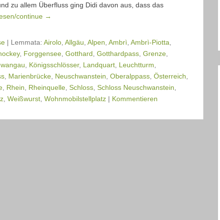
und zu allem Überfluss ging Didi davon aus, dass das
lesen/continue →
se
|
Lemmata:
Airolo
,
Allgäu
,
Alpen
,
Ambrì
,
Ambrì-Piotta
,
hockey
,
Forggensee
,
Gotthard
,
Gotthardpass
,
Grenze
,
hwangau
,
Königsschlösser
,
Landquart
,
Leuchtturm
,
ss
,
Marienbrücke
,
Neuschwanstein
,
Oberalppass
,
Österreich
,
e
,
Rhein
,
Rheinquelle
,
Schloss
,
Schloss Neuschwanstein
,
z
,
Weißwurst
,
Wohnmobilstellplatz
|
Kommentieren