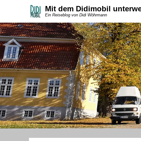
Mit dem Didimobil unterw
Ein Reiseblog von Didi Wöhrmann