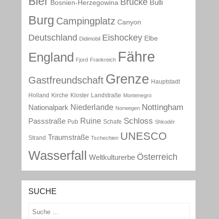
Bier
Brücke
Bulli
Bosnien-Herzegowina
Burg
Campingplatz
Canyon
Deutschland
Eishockey
Elbe
Didimobil
Fähre
England
Fjord
Frankreich
Grenze
Gastfreundschaft
Hauptstadt
Holland
Kirche
Kloster
Landstraße
Montenegro
Nottingham
Niederlande
Nationalpark
Norwegen
Schloss
Ruine
Passstraße
Pub
Schafe
Shkodër
UNESCO
Traumstraße
Strand
Tschechien
Wasserfall
Österreich
Weltkulturerbe
SUCHE
Suchen