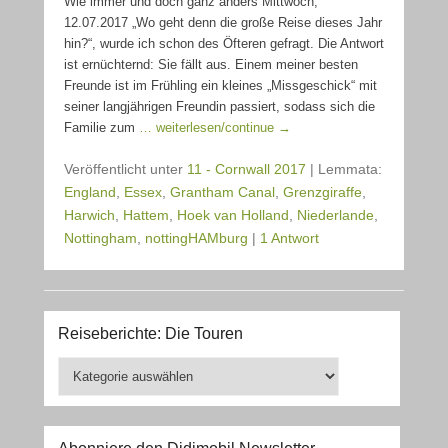
Wie immer und doch ganz anders Mittwoch,
12.07.2017 „Wo geht denn die große Reise dieses Jahr
hin?“, wurde ich schon des Öfteren gefragt. Die Antwort
ist ernüchternd: Sie fällt aus. Einem meiner besten
Freunde ist im Frühling ein kleines „Missgeschick“ mit
seiner langjährigen Freundin passiert, sodass sich die
Familie zum
… weiterlesen/continue →
Veröffentlicht unter
11 - Cornwall 2017
|
Lemmata:
England
,
Essex
,
Grantham Canal
,
Grenzgiraffe
,
Harwich
,
Hattem
,
Hoek van Holland
,
Niederlande
,
Nottingham
,
nottingHAMburg
|
1 Antwort
Reiseberichte: Die Touren
Reiseberichte:
Die
Touren