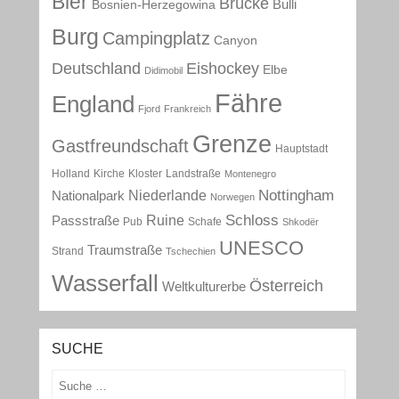
Bier
Brücke
Bulli
Bosnien-Herzegowina
Burg
Campingplatz
Canyon
Deutschland
Eishockey
Elbe
Didimobil
Fähre
England
Fjord
Frankreich
Grenze
Gastfreundschaft
Hauptstadt
Holland
Kirche
Kloster
Landstraße
Montenegro
Nottingham
Niederlande
Nationalpark
Norwegen
Schloss
Ruine
Passstraße
Pub
Schafe
Shkodër
UNESCO
Traumstraße
Strand
Tschechien
Wasserfall
Österreich
Weltkulturerbe
SUCHE
Suchen