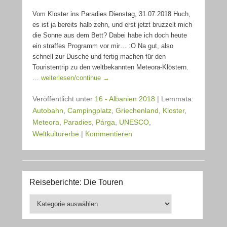
Vom Kloster ins Paradies Dienstag, 31.07.2018 Huch,
es ist ja bereits halb zehn, und erst jetzt bruzzelt mich
die Sonne aus dem Bett? Dabei habe ich doch heute
ein straffes Programm vor mir… :O Na gut, also
schnell zur Dusche und fertig machen für den
Touristentrip zu den weltbekannten Meteora-Klöstern.
… weiterlesen/continue →
Veröffentlicht unter
16 - Albanien 2018
|
Lemmata:
Autobahn
,
Campingplatz
,
Griechenland
,
Kloster
,
Meteora
,
Paradies
,
Párga
,
UNESCO
,
Weltkulturerbe
|
Kommentieren
Reiseberichte: Die Touren
Reiseberichte:
Die
Touren