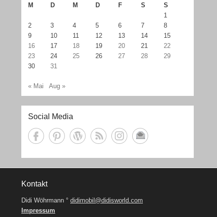
M
D
M
D
F
S
S
1
2
3
4
5
6
7
8
9
10
11
12
13
14
15
16
17
18
19
20
21
22
23
24
25
26
27
28
29
30
31
« Mai
Aug »
Social Media
Kontakt
Didi Wöhrmann °
didimobil@didisworld.com
Impressum