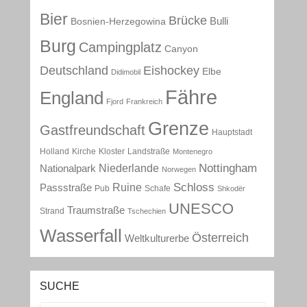
Bier
Brücke
Bulli
Bosnien-Herzegowina
Burg
Campingplatz
Canyon
Deutschland
Eishockey
Elbe
Didimobil
Fähre
England
Fjord
Frankreich
Grenze
Gastfreundschaft
Hauptstadt
Holland
Kirche
Kloster
Landstraße
Montenegro
Nottingham
Niederlande
Nationalpark
Norwegen
Schloss
Ruine
Passstraße
Pub
Schafe
Shkodër
UNESCO
Traumstraße
Strand
Tschechien
Wasserfall
Österreich
Weltkulturerbe
SUCHE